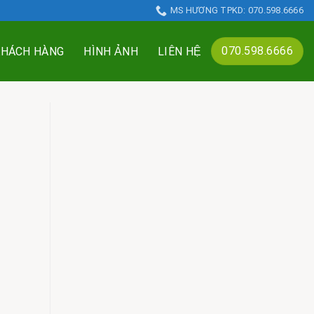
MS HƯƠNG TPKD: 070.598.6666
070.598.6666
KHÁCH HÀNG
HÌNH ẢNH
LIÊN HỆ