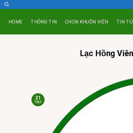
Skip
to
content
HOME
THÔNG TIN
CHỌN KHUÔN VIÊN
TIN T
Lạc Hồng Viên
21
Th7