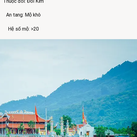
Thuộc đồi: Đồi Kim
An tang: Mộ khô
Hệ số mộ: >20