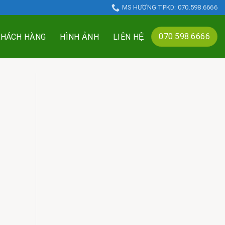
MS HƯƠNG TPKD: 070.598.6666
070.598.6666
KHÁCH HÀNG
HÌNH ẢNH
LIÊN HỆ