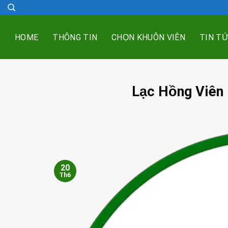
Skip
to
content
HOME
THÔNG TIN
CHỌN KHUÔN VIÊN
TIN T
Lạc Hồng Viên 
20
Th6