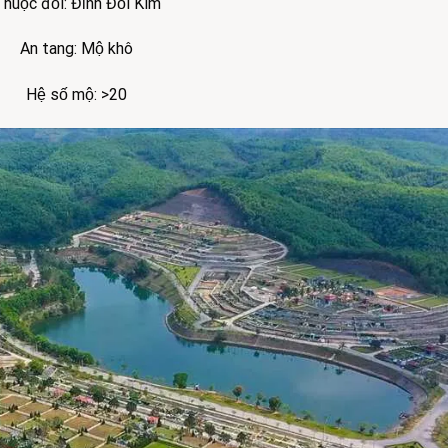
huộc đồi: Đỉnh Đồi Kim
An tang: Mộ khô
Hệ số mộ: >20