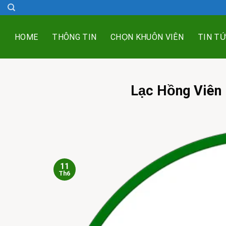
Skip
to
content
HOME
THÔNG TIN
CHỌN KHUÔN VIÊN
TIN T
Lạc Hồng Viên 
11
Th6