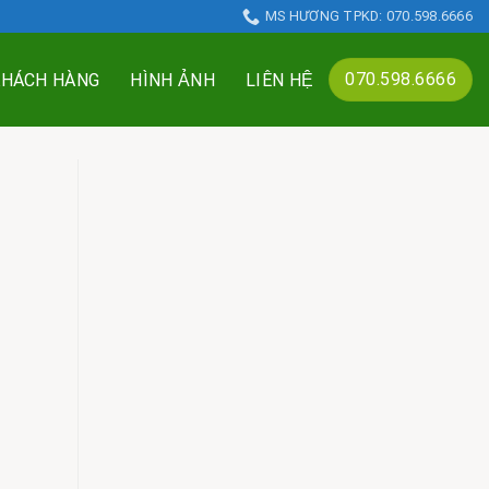
MS HƯƠNG TPKD: 070.598.6666
070.598.6666
KHÁCH HÀNG
HÌNH ẢNH
LIÊN HỆ