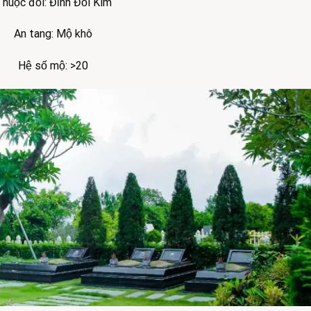
huộc đồi: Đỉnh Đồi Kim
An tang: Mộ khô
Hệ số mộ: >20