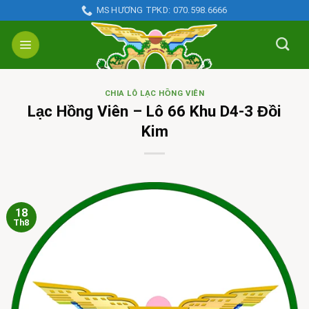
Skip
MS HƯƠNG TPKD: 070.598.6666
to
content
CHIA LÔ LẠC HỒNG VIÊN
Lạc Hồng Viên – Lô 66 Khu D4-3 Đồi
Kim
18
Th8