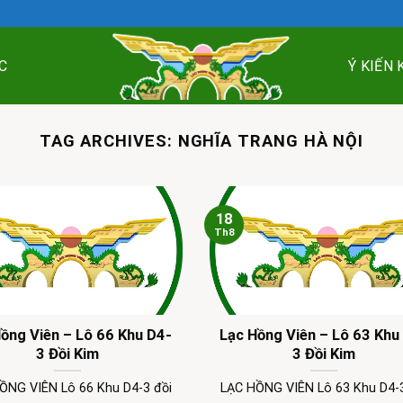
C
Ý KIẾN
TAG ARCHIVES:
NGHĨA TRANG HÀ NỘI
18
Th8
ồng Viên – Lô 66 Khu D4-
Lạc Hồng Viên – Lô 63 Khu
3 Đồi Kim
3 Đồi Kim
ỒNG VIÊN Lô 66 Khu D4-3 đồi
LẠC HỒNG VIÊN Lô 63 Khu D4-3