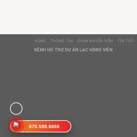
HOME
THÔNG TIN
CHỌN KHUÔN VIÊN
TIN TỨC
KÊNH HỖ TRỢ DỰ ÁN LẠC HỒNG VIÊN
070.598.6666