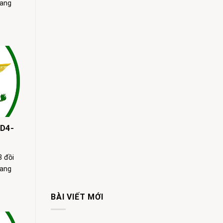
rang
 D4-
 đồi
rang
BÀI VIẾT MỚI