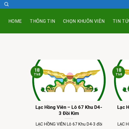
Skip
to
content
HOME
THÔNG TIN
CHỌN KHUÔN VIÊN
TIN TỨ
18
18
Th8
Th8
Lạc Hồng Viên – Lô 67 Khu D4-
Lạc H
3 Đồi Kim
LẠC HỒNG VIÊN Lô 67 Khu D4-3 đồi
LẠC H