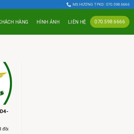
MS HƯƠNG TPKD: 070.598.6666
070.598.6666
 KHÁCH HÀNG
HÌNH ẢNH
LIÊN HỆ
 D4-
 đồi