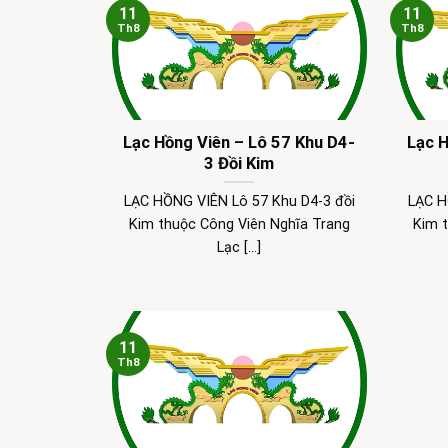
11
11
Th8
Th8
Lạc Hồng Viên – Lô 57 Khu D4-
Lạc H
3 Đồi Kim
LẠC HỒNG VIÊN Lô 57 Khu D4-3 đồi
LẠC H
Kim thuộc Công Viên Nghĩa Trang
Kim 
Lạc [...]
11
Th8