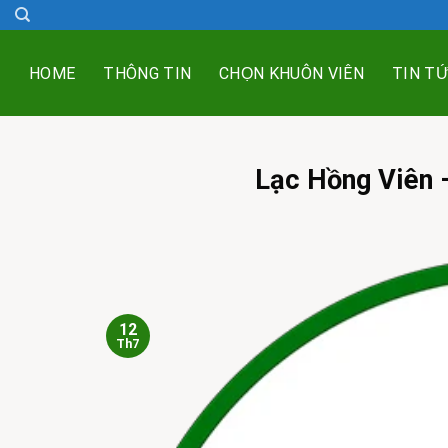
Skip
to
content
HOME
THÔNG TIN
CHỌN KHUÔN VIÊN
TIN T
Lạc Hồng Viên 
12
Th7