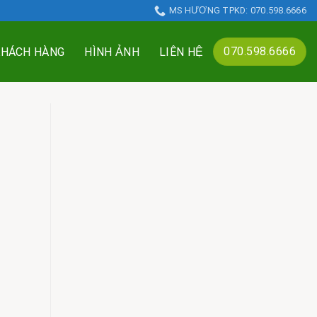
MS HƯƠNG TPKD: 070.598.6666
070.598.6666
KHÁCH HÀNG
HÌNH ẢNH
LIÊN HỆ