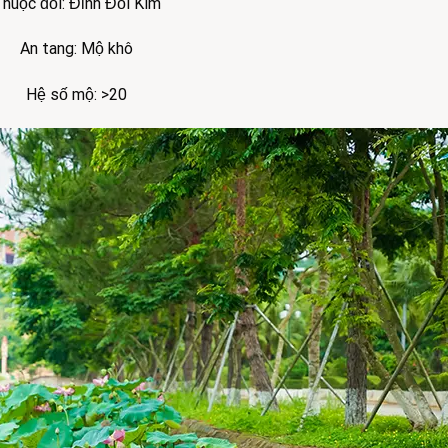
huộc đồi: Đỉnh Đồi Kim
An tang: Mộ khô
Hệ số mộ: >20