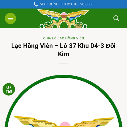
Skip
MS HƯƠNG TPKD: 070.598.6666
to
content
CHIA LÔ LẠC HỒNG VIÊN
Lạc Hồng Viên – Lô 37 Khu D4-3 Đồi
Kim
07
Th8