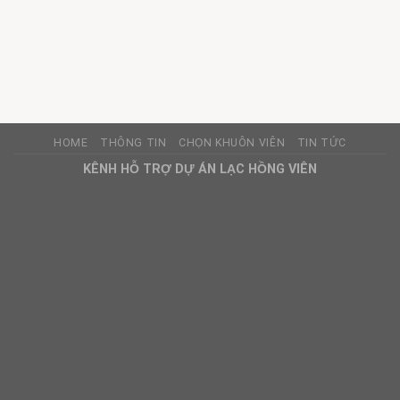
HOME
THÔNG TIN
CHỌN KHUÔN VIÊN
TIN TỨC
KÊNH HỖ TRỢ DỰ ÁN LẠC HỒNG VIÊN