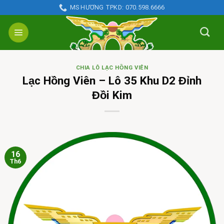
Skip
MS HƯƠNG TPKD: 070.598.6666
to
content
CHIA LÔ LẠC HỒNG VIÊN
Lạc Hồng Viên – Lô 35 Khu D2 Đỉnh
Đồi Kim
16
Th6