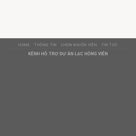
HOME
THÔNG TIN
CHỌN KHUÔN VIÊN
TIN TỨC
KÊNH HỖ TRỢ DỰ ÁN LẠC HỒNG VIÊN