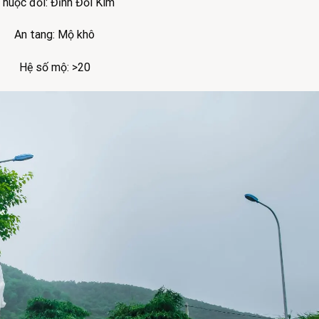
huộc đồi: Đỉnh Đồi Kim
An tang: Mộ khô
Hệ số mộ: >20