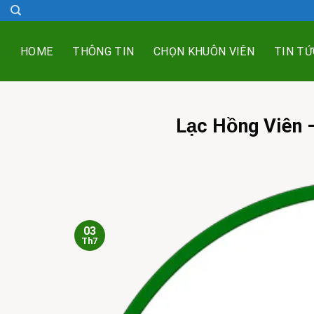
Skip
to
content
HOME
THÔNG TIN
CHỌN KHUÔN VIÊN
TIN TỨ
Lạc Hồng Viên 
03
Th7