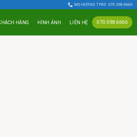
MS HƯƠNG TPKD: 070.598.6666
070.598.6666
 KHÁCH HÀNG
HÌNH ẢNH
LIÊN HỆ