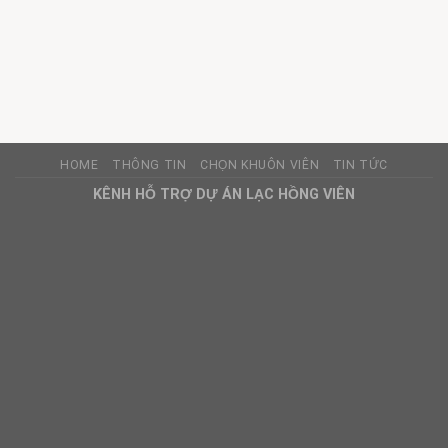
HOME
THÔNG TIN
CHỌN KHUÔN VIÊN
TIN TỨC
KÊNH HỖ TRỢ DỰ ÁN LẠC HỒNG VIÊN