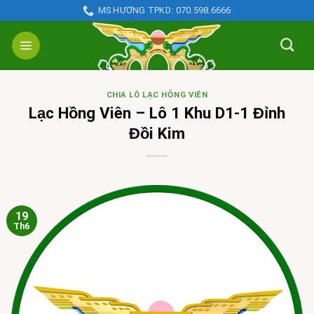
Skip
MS HƯƠNG TPKD: 070.598.6666
to
content
CHIA LÔ LẠC HỒNG VIÊN
Lạc Hồng Viên – Lô 1 Khu D1-1 Đỉnh
Đồi Kim
19
Th6