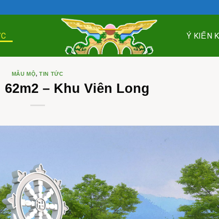
ỨC
Ý KIẾN 
MẪU MỘ
,
TIN TỨC
 62m2 – Khu Viên Long