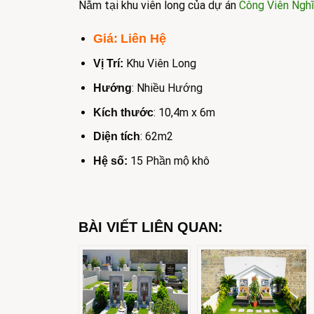
Nằm tại khu viên long của dự án
Công Viên Nghĩ
Giá:
Liên Hệ
Khu Viên Long
Vị Trí:
: Nhiều Hướng
Hướng
: 10,4m x 6m
Kích thước
: 62m2
Diện tích
15 Phần mộ khô
Hệ số:
BÀI VIẾT LIÊN QUAN: