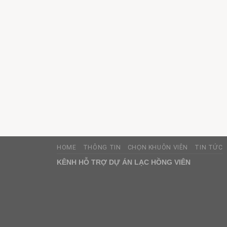
HOME
THÔNG TIN
CHỌN KHUÔN VIÊN
TIN TỨC
KÊNH HỖ TRỢ DỰ ÁN LẠC HỒNG VIÊN