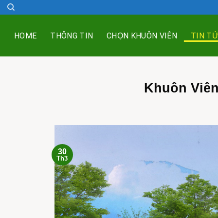
Skip
to
content
HOME
THÔNG TIN
CHỌN KHUÔN VIÊN
TIN T
Khuôn Viên
30
Th3