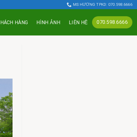
MS HƯƠNG TPKD: 070.598.6666
070.598.6666
KHÁCH HÀNG
HÌNH ẢNH
LIÊN HỆ